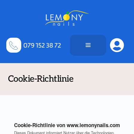
Zum
Inhalt
springen
079 152 38 72
Cookie-Richtlinie
Cookie-Richtlinie von www.lemonynails.com
Dieses Dokument informiert Nutzer über die Technologien,